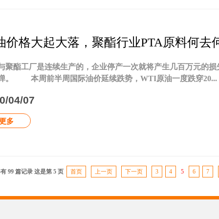
油价格大起大落，聚酯行业PTA原料何去
A与聚酯工厂是连续生产的，企业停产一次就将产生几百万元的
弹。 本周前半周国际油价延续跌势，WTI原油一度跌穿20...
0/04/07
更多
有 99 篇记录 这是第 5 页
首页
上一页
下一页
3
4
5
6
7