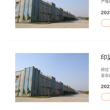
产等
202
印
经过
旨在
202