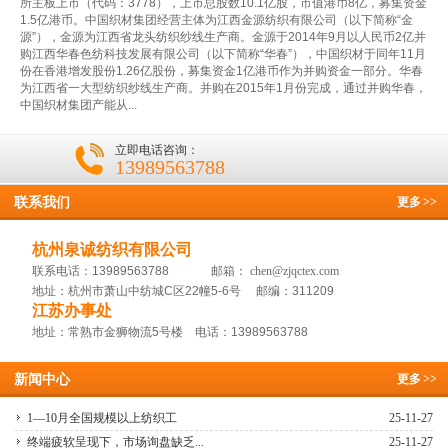
所主板上市（代码：3778），上市总股数10.1亿股，市值港币8亿，募集资金
1.5亿港币。中国织材集团经营主体为江西金源纺织有限公司（以下简称“金
源”），金源为江西省龙头纺织纱线生产商。金源于2014年9月以人民币2亿并
购江西华春色纺科技发展有限公司（以下简称“华春”），中国织材于同年11月
份在香港增发股份1.26亿股份，募集资金1亿港币作为并购资金一部分。华春
为江西省一大型纺织纱线生产商。并购在2015年1月份完成，通过并购华春，
中国织材集团产能从...
立即电话咨询：
13989563788
联系我们
更多
>>
杭州泉诚纺织有限公司
联系电话：13989563788 邮箱：
chen@zjqctex.com
地址：杭州市萧山中纺城C区22幢5-6号 邮编：311209
江苏办事处
地址：常熟市金狮物流5号楼 电话：13989563788
新闻中心
更多
>>
1—10月全国规模以上纺织工
25-11-27
终端疲软呈现下，市场询盘缺乏...
25-11-27