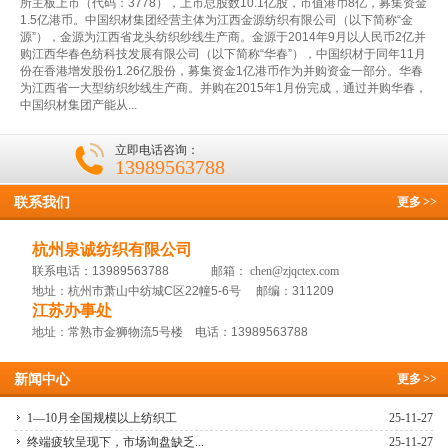
所主板上市（代码：3778），上市总股数10.1亿股，市值港币8亿，募集资金
1.5亿港币。中国织材集团经营主体为江西金源纺织有限公司（以下简称“金
源”），金源为江西省龙头纺织纱线生产商。金源于2014年9月以人民币2亿并
购江西华春色纺科技发展有限公司（以下简称“华春”），中国织材于同年11月
份在香港增发股份1.26亿股份，募集资金1亿港币作为并购资金一部分。华春
为江西省一大型纺织纱线生产商。并购在2015年1月份完成，通过并购华春，
中国织材集团产能从...
立即电话咨询：
13989563788
联系我们
更多
>>
杭州泉诚纺织有限公司
联系电话：13989563788 邮箱：
chen@zjqctex.com
地址：杭州市萧山中纺城C区22幢5-6号 邮编：311209
江苏办事处
地址：常熟市金狮物流5号楼 电话：13989563788
新闻中心
更多
>>
1—10月全国规模以上纺织工
25-11-27
终端疲软呈现下，市场询盘缺乏...
25-11-27