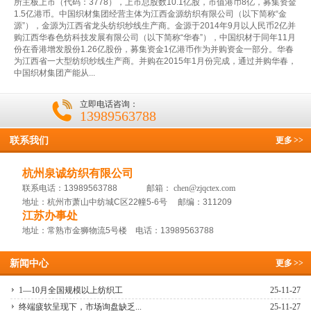
所主板上市（代码：3778），上市总股数10.1亿股，市值港币8亿，募集资金
1.5亿港币。中国织材集团经营主体为江西金源纺织有限公司（以下简称“金
源”），金源为江西省龙头纺织纱线生产商。金源于2014年9月以人民币2亿并
购江西华春色纺科技发展有限公司（以下简称“华春”），中国织材于同年11月
份在香港增发股份1.26亿股份，募集资金1亿港币作为并购资金一部分。华春
为江西省一大型纺织纱线生产商。并购在2015年1月份完成，通过并购华春，
中国织材集团产能从...
立即电话咨询：
13989563788
联系我们
更多
>>
杭州泉诚纺织有限公司
联系电话：13989563788 邮箱：
chen@zjqctex.com
地址：杭州市萧山中纺城C区22幢5-6号 邮编：311209
江苏办事处
地址：常熟市金狮物流5号楼 电话：13989563788
新闻中心
更多
>>
1—10月全国规模以上纺织工
25-11-27
终端疲软呈现下，市场询盘缺乏...
25-11-27