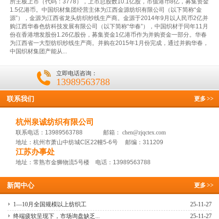
所主板上市（代码：3778），上市总股数10.1亿股，市值港币8亿，募集资金
1.5亿港币。中国织材集团经营主体为江西金源纺织有限公司（以下简称“金
源”），金源为江西省龙头纺织纱线生产商。金源于2014年9月以人民币2亿并
购江西华春色纺科技发展有限公司（以下简称“华春”），中国织材于同年11月
份在香港增发股份1.26亿股份，募集资金1亿港币作为并购资金一部分。华春
为江西省一大型纺织纱线生产商。并购在2015年1月份完成，通过并购华春，
中国织材集团产能从...
立即电话咨询：
13989563788
联系我们
更多
>>
杭州泉诚纺织有限公司
联系电话：13989563788 邮箱：
chen@zjqctex.com
地址：杭州市萧山中纺城C区22幢5-6号 邮编：311209
江苏办事处
地址：常熟市金狮物流5号楼 电话：13989563788
新闻中心
更多
>>
1—10月全国规模以上纺织工
25-11-27
终端疲软呈现下，市场询盘缺乏...
25-11-27